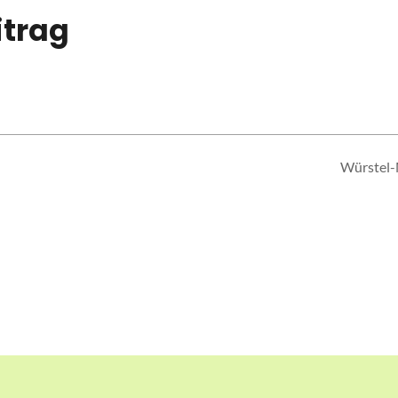
itrag
Würstel-