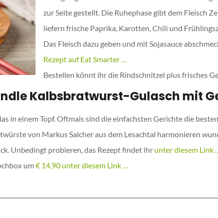
zur Seite gestellt. Die Ruhephase gibt dem Fleisch Z
liefern frische Paprika, Karotten, Chili und Frühling
Das Fleisch dazu geben und mit Sojasauce abschmecken
Rezept auf Eat Smarter …
Bestellen könnt ihr die Rindschnitzel plus frische
Ländle Kalbsbratwurst-Gulasch mit 
s in einem Topf. Oftmals sind die einfachsten Gerichte die beste
twürste von Markus Salcher aus dem Lesachtal harmonieren wund
ick. Unbedingt probieren, das Rezept findet ihr
unter diesem Link
Kochbox um
€ 14,90 unter diesem Link …