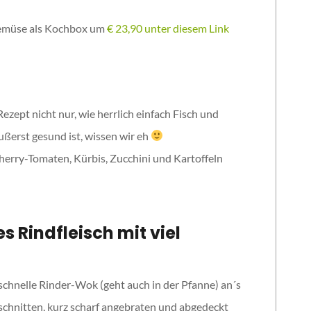
 Gemüse als Kochbox um
€ 23,90 unter diesem Link
zept nicht nur, wie herrlich einfach Fisch und
ßerst gesund ist, wissen wir eh
Cherry-Tomaten, Kürbis, Zucchini und Kartoffeln
s Rindfleisch mit viel
r schnelle Rinder-Wok (geht auch in der Pfanne) an´s
eschnitten, kurz scharf angebraten und abgedeckt