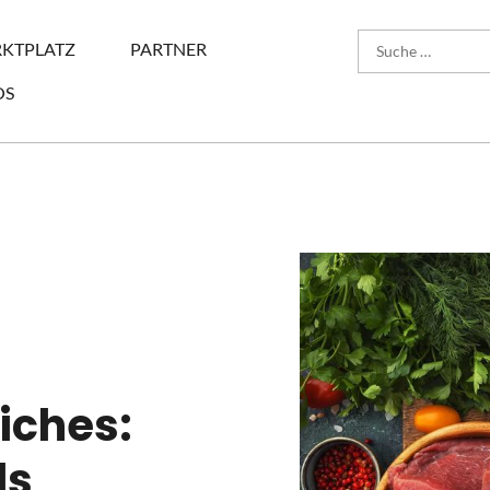
KTPLATZ
PARTNER
OS
liches:
ls