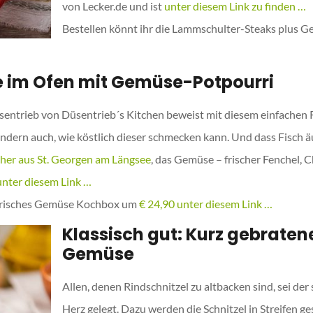
von Lecker.de und ist
unter diesem Link zu finden …
Bestellen könnt ihr die Lammschulter-Steaks plus
le im Ofen mit Gemüse-Potpourri
entrieb von Düsentrieb´s Kitchen beweist mit diesem einfachen Re
dern auch, wie köstlich dieser schmecken kann. Und dass Fisch äu
her aus St. Georgen am Längsee
, das Gemüse – frischer Fenchel, 
unter diesem Link …
us frisches Gemüse Kochbox um
€ 24,90 unter diesem Link …
Klassisch gut: Kurz gebratene
Gemüse
Allen, denen Rindschnitzel zu altbacken sind, sei de
Herz gelegt. Dazu werden die Schnitzel in Streifen g