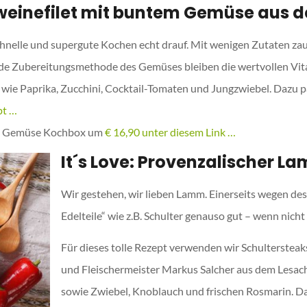
chweinefilet mit buntem Gemüse aus
hnelle und supergute Kochen echt drauf. Mit wenigen Zutaten zaube
de Zubereitungsmethode des Gemüses bleiben die wertvollen Vita
wie Paprika, Zucchini, Cocktail-Tomaten und Jungzwiebel. Dazu pa
pt …
ches Gemüse Kochbox um
€ 16,90 unter diesem Link …
It´s Love: Provenzalischer
Wir gestehen, wir lieben Lamm. Einerseits wegen des
Edelteile“ wie z.B. Schulter genauso gut – wenn nich
Für dieses tolle Rezept verwenden wir Schulterstea
und Fleischermeister Markus Salcher aus dem Lesacht
sowie Zwiebel, Knoblauch und frischen Rosmarin. 