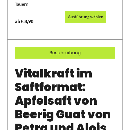
Tauern
Ausführung wählen
ab
€
8,90
Beschreibung
Vitalkraft im
Saftformat:
Apfelsaft von
Beerig Guat von
Petra und Alois