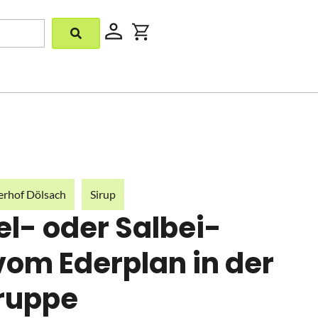
erhof Dölsach
Sirup
l- oder Salbei-
 vom Ederplan in der
ruppe