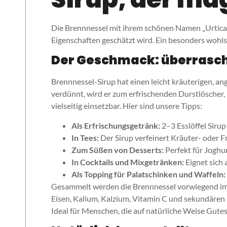
Die Brennnessel mit ihrem schönen Namen „Urtica di
Eigenschaften geschätzt wird. Ein besonders wohls
Der Geschmack: überrasch
Brennnessel-Sirup hat einen leicht kräuterigen, 
verdünnt, wird er zum erfrischenden Durstlöscher, 
vielseitig einsetzbar. Hier sind unsere Tipps:
Als Erfrischungsgetränk:
2–3 Esslöffel Siru
In Tees:
Der Sirup verfeinert Kräuter- oder F
Zum Süßen von Desserts:
Perfekt für Joghu
In Cocktails und Mixgetränken:
Eignet sich 
Als Topping für Palatschinken und Waffeln:
Gesammelt werden die Brennnessel vorwiegend im Frü
Eisen, Kalium, Kalzium, Vitamin C und sekundären
Ideal für Menschen, die auf natürliche Weise Gute