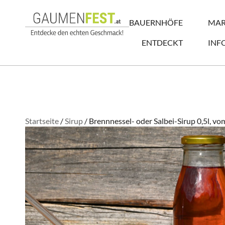
BAUERNHÖFE
MAR
ENTDECKT
INF
Startseite
/
Sirup
/ Brennnessel- oder Salbei-Sirup 0,5l, v