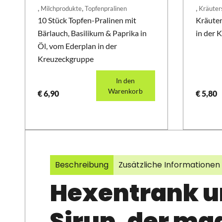
,
,
,
Milchprodukte
Topfenpralinen
Kräuter
10 Stück Topfen-Pralinen mit
Kräuter
Bärlauch, Basilikum & Paprika in
in der 
Öl, vom Ederplan in der
Kreuzeckgruppe
In den
Warenkorb
€
6,90
€
5,80
Beschreibung
Zusätzliche Informationen
Hexentrank u
Sirup, der ma