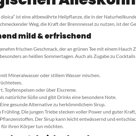
oica“ ist eine altbewährte Heilpflanze, die in der Naturheilkund
chmeckender Weg, die Kraft der Brennnessel zu nutzen, ist der G
end mild & erfrischend
angenehm frischen Geschmack, der an grünen Tee mit einem Hauch Z
besonders an heißen Sommertagen. Auch als Zugabe zu Cocktails od
p mit Mineralwasser oder stillem Wasser mischen.
rüchtetees.
rt, Topfenspeisen oder über Eiscreme.
als natürliche Süße und gibt Drinks eine besondere Note.
Eine gesunde Alternative zu herkömmlichem Sirup.
hling. Die jungen Triebe stecken voller Power und guter Kraft, d
 Pflanzenstoffen. Der Sirup kann leicht entwässernd und entschla
s für ihren Körper tun möchten.