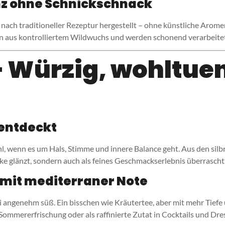
anz ohne Schnickschnack
d nach traditioneller Rezeptur hergestellt – ohne künstliche Arom
 aus kontrolliertem Wildwuchs und werden schonend verarbeitet,
– Würzig, wohltue
 entdeckt
ahl, wenn es um Hals, Stimme und innere Balance geht. Aus den sil
eke glänzt, sondern auch als feines Geschmackserlebnis überrascht
mit mediterraner Note
ei angenehm süß. Ein bisschen wie Kräutertee, aber mit mehr Tief
mererfrischung oder als raffinierte Zutat in Cocktails und Dressi