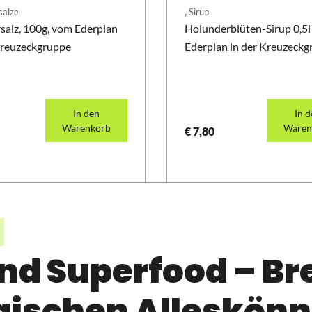
,
salze
Sirup
salz, 100g, vom Ederplan
Holunderblüten-Sirup 0,5
Kreuzeckgruppe
Ederplan in der Kreuzeck
In den
In 
Warenkorb
Waren
€
7,80
nd Superfood – Br
gischen Alleskönn