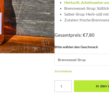
Herkunft, Arbeitsweise un
Brennnessel-Sirup: Süßlic
Salbei-Sirup: Herb-süß mi
Zutaten: frische Brennnesse
ab
€
7,80
Gesamtpreis:
€7,80
Bitte wählen den Geschmack
Zurücksetzen
In den