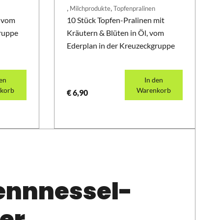
,
,
Milchprodukte
Topfenpralinen
l vom
10 Stück Topfen-Pralinen mit
gruppe
Kräutern & Blüten in Öl, vom
Ederplan in der Kreuzeckgruppe
den
In den
korb
Warenkorb
€
6,90
ennnessel-
er