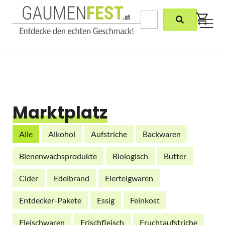
Marktplatz
Alle
Alkohol
Aufstriche
Backwaren
Bienenwachsprodukte
Biologisch
Butter
Cider
Edelbrand
Eierteigwaren
Entdecker-Pakete
Essig
Feinkost
Fleischwaren
Frischfleisch
Fruchtaufstriche