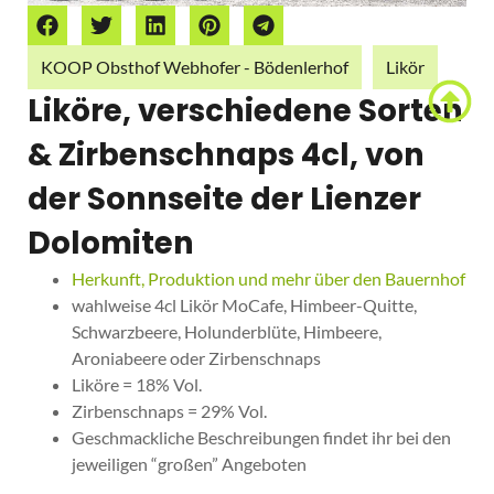
KOOP Obsthof Webhofer - Bödenlerhof
Likör
Liköre, verschiedene Sorten
& Zirbenschnaps 4cl, von
der Sonnseite der Lienzer
Dolomiten
Herkunft, Produktion und mehr über den Bauernhof
wahlweise 4cl Likör MoCafe, Himbeer-Quitte,
Schwarzbeere, Holunderblüte, Himbeere,
Aroniabeere oder Zirbenschnaps
Liköre = 18% Vol.
Zirbenschnaps = 29% Vol.
Geschmackliche Beschreibungen findet ihr bei den
jeweiligen “großen” Angeboten
ab
€
4,00