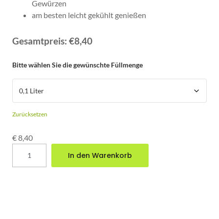
Gewürzen
am besten leicht gekühlt genießen
ab
€
8,40
Gesamtpreis:
€8,40
Bitte wählen Sie die gewünschte Füllmenge
Zurücksetzen
€
8,40
In den Warenkorb