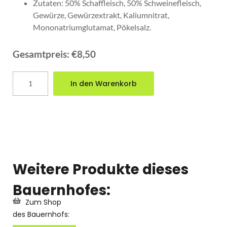
Zutaten: 50% Schaffleisch, 50% Schweinefleisch,
Gewürze, Gewürzextrakt, Kaliumnitrat,
Mononatriumglutamat, Pökelsalz.
€
8,50
inkl. MwSt
Gesamtpreis:
€8,50
In den Warenkorb
Weitere Produkte dieses
Bauernhofes:
Zum Shop
des Bauernhofs: