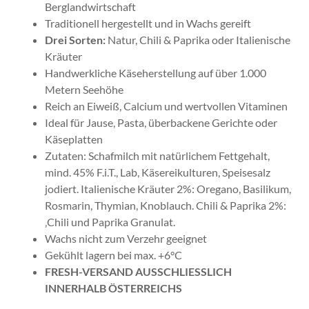
Berglandwirtschaft
Traditionell hergestellt und in Wachs gereift
Drei Sorten:
Natur, Chili & Paprika oder Italienische
Kräuter
Handwerkliche Käseherstellung auf über 1.000
Metern Seehöhe
Reich an Eiweiß, Calcium und wertvollen Vitaminen
Ideal für Jause, Pasta, überbackene Gerichte oder
Käseplatten
Zutaten: Schafmilch mit natürlichem Fettgehalt,
mind. 45% F.i.T., Lab, Käsereikulturen, Speisesalz
jodiert. Italienische Kräuter 2%: Oregano, Basilikum,
Rosmarin, Thymian, Knoblauch. Chili & Paprika 2%:
‚Chili und Paprika Granulat.
Wachs nicht zum Verzehr geeignet
Gekühlt lagern bei max. +6°C
FRESH-VERSAND AUSSCHLIESSLICH
INNERHALB ÖSTERREICHS
ab
€
6,80