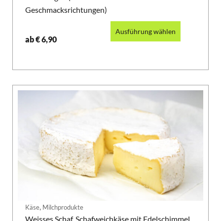
Geschmacksrichtungen)
Ausführung wählen
ab
€
6,90
,
Käse
Milchprodukte
Weisses Schaf, Schafweichkäse mit Edelschimmel,