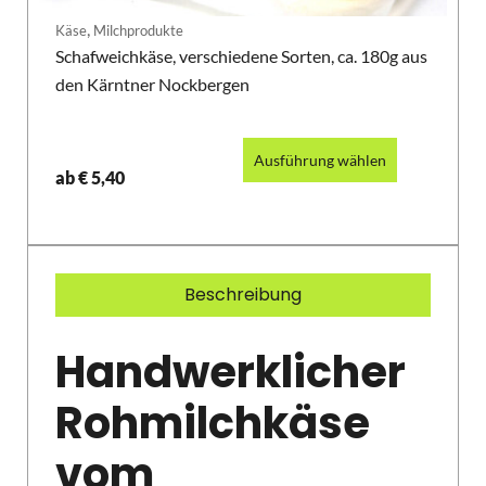
,
Käse
Milchprodukte
Schafweichkäse, verschiedene Sorten, ca. 180g aus
den Kärntner Nockbergen
Ausführung wählen
ab
€
5,40
Beschreibung
Handwerklicher
Rohmilchkäse
vom