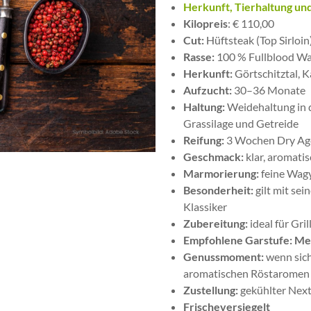
Herkunft, Tierhaltung u
Kilopreis
: € 110,00
Cut:
Hüftsteak (Top Sirloin
Rasse:
100 % Fullblood W
Herkunft:
Görtschitztal, 
Aufzucht:
30–36 Monate
Haltung:
Weidehaltung in 
Grassilage und Getreide
Reifung:
3 Wochen Dry Age
Geschmack:
klar, aromati
Marmorierung:
feine Wagy
Besonderheit:
gilt mit sei
Klassiker
Zubereitung:
ideal für Gri
Empfohlene Garstufe:
Med
Genussmoment:
wenn sich
aromatischen Röstaromen 
Zustellung:
gekühlter Next
Frischeversiegelt