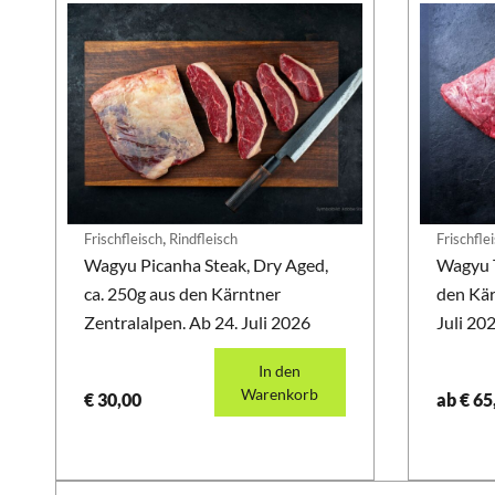
,
Frischfleisch
Rindfleisch
Frischfle
Wagyu Picanha Steak, Dry Aged,
Wagyu T
ca. 250g aus den Kärntner
den Kär
Zentralalpen. Ab 24. Juli 2026
Juli 20
In den
Warenkorb
€
30,00
ab
€
65