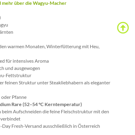
nd mehr über die Wagyu-Macher
)
agyu
Kärnten
den warmen Monaten, Winterfütterung mit Heu,
d für intensives Aroma
sch und ausgewogen
u-Fettstruktur
ner feinen Struktur unter Steakliebhabern als eleganter
ll oder Pfanne
ium Rare (52–54 °C Kerntemperatur)
 beim Aufschneiden die feine Fleischstruktur mit den
verbindet
-Day Fresh-Versand ausschließlich in Österreich