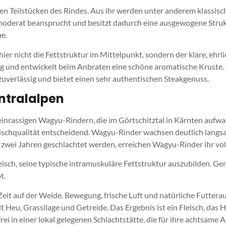
en Teilstücken des Rindes. Aus ihr werden unter anderem klassisch
moderat beansprucht und besitzt dadurch eine ausgewogene Struk
he.
ier nicht die Fettstruktur im Mittelpunkt, sondern der klare, ehrl
ig und entwickelt beim Anbraten eine schöne aromatische Kruste.
 zuverlässig und bietet einen sehr authentischen Steakgenuss.
ntralalpen
rassigen Wagyu-Rindern, die im Görtschitztal in Kärnten aufwac
leischqualität entscheidend. Wagyu-Rinder wachsen deutlich langs
s zwei Jahren geschlachtet werden, erreichen Wagyu-Rinder ihr vol
isch, seine typische intramuskuläre Fettstruktur auszubilden. Ge
t.
Zeit auf der Weide. Bewegung, frische Luft und natürliche Futte
 Heu, Grassilage und Getreide. Das Ergebnis ist ein Fleisch, das H
frei in einer lokal gelegenen Schlachtstätte, die für ihre achtsame 