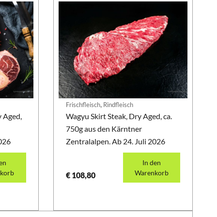
,
Frischfleisch
Rindfleisch
 Aged,
Wagyu Skirt Steak, Dry Aged, ca.
750g aus den Kärntner
2026
Zentralalpen. Ab 24. Juli 2026
den
In den
korb
Warenkorb
€
108,80