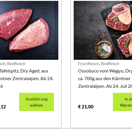
,
,
isch
Rindfleisch
Frischfleisch
Rindfleisch
afelspitz, Dry Aged, aus
Ossobuco vom Wagyu, Dry
ntner Zentralalpen. Ab 24.
ca. 700g aus den Kärntner
26
Zentralalpen. Ab 24. Juli 
Ausführung
In 
wählen
Waren
,12
€
21,00