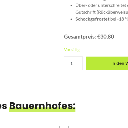
Über- oder unterschreitet
Gutschrift (Rücküberweisu
Schockgefrostet
bei -18 °
€
30,80
Gesamtpreis:
€30,80
Vorrätig
In den 
es
Bauernhofes: