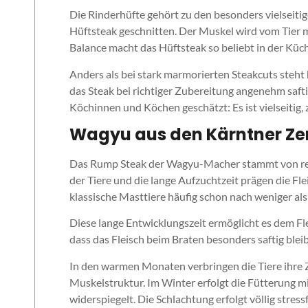
Die Rinderhüfte gehört zu den besonders vielseitig
Hüftsteak geschnitten. Der Muskel wird vom Tier 
Balance macht das Hüftsteak so beliebt in der Küc
Anders als bei stark marmorierten Steakcuts steht h
das Steak bei richtiger Zubereitung angenehm saft
Köchinnen und Köchen geschätzt: Es ist vielseitig,
Wagyu aus den Kärntner Ze
Das Rump Steak der Wagyu-Macher stammt von rein
der Tiere und die lange Aufzuchtzeit prägen die F
klassische Masttiere häufig schon nach weniger al
Diese lange Entwicklungszeit ermöglicht es dem Fle
dass das Fleisch beim Braten besonders saftig bleib
In den warmen Monaten verbringen die Tiere ihre 
Muskelstruktur. Im Winter erfolgt die Fütterung mit
widerspiegelt. Die Schlachtung erfolgt völlig stress