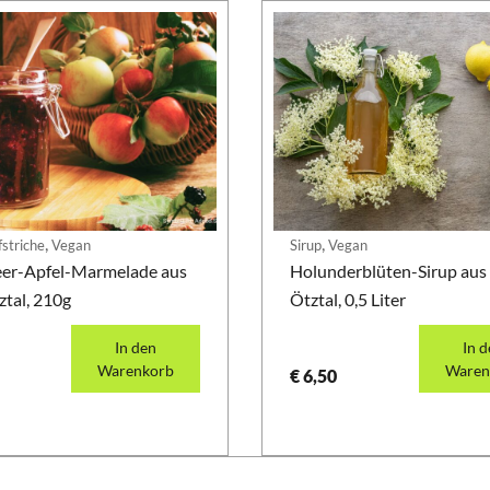
,
,
striche
Vegan
Sirup
Vegan
er-Apfel-Marmelade aus
Holunderblüten-Sirup aus
tal, 210g
Ötztal, 0,5 Liter
In den
In 
Warenkorb
Waren
€
6,50