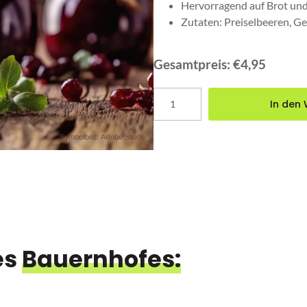
Hervorragend auf Brot und 
Zutaten: Preiselbeeren, Ge
€
4,95
Gesamtpreis:
€4,95
In den
es
Bauernhofes: